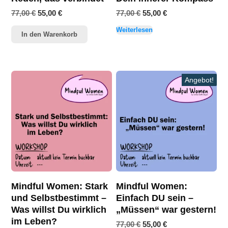
Ursprünglicher
Aktueller
Ursprünglicher
Aktueller
77,00
€
55,00
€
77,00
€
55,00
€
Preis
Preis
Preis
Preis
Weiterlesen
war:
ist:
war:
ist:
In den Warenkorb
77,00 €
55,00 €.
77,00 €
55,00 €.
Angebot!
Mindful Women: Stark
Mindful Women:
und Selbstbestimmt –
Einfach DU sein –
Was willst Du wirklich
„Müssen“ war gestern!
im Leben?
Ursprünglicher
Aktueller
77,00
€
55,00
€